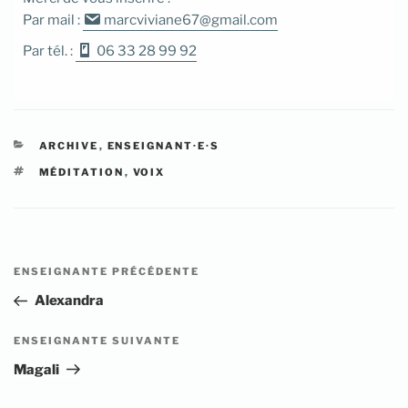
Par mail :
marcviviane67@gmail.com
Par tél. :
06 33 28 99 92
CATÉGORIES
ARCHIVE
,
ENSEIGNANT·E·S
ÉTIQUETTES
MÉDITATION
,
VOIX
Navigation
Article
ENSEIGNANTE PRÉCÉDENTE
de
précédent
Alexandra
l’article
Article
ENSEIGNANTE SUIVANTE
suivant
Magali