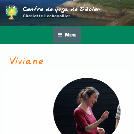
Aller
Centre de yoga de Déolen
au
Charlotte Lechevallier
contenu
principal
Menu
Viviane