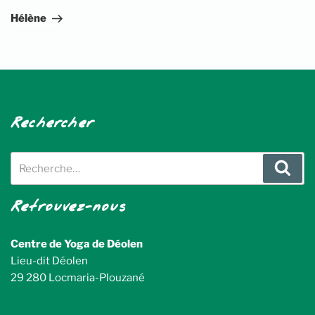
suivant
Hélène
Rechercher
Recherche
Rech
pour
:
Retrouvez-nous
Centre de Yoga de Déolen
Lieu-dit Déolen
29 280 Locmaria-Plouzané