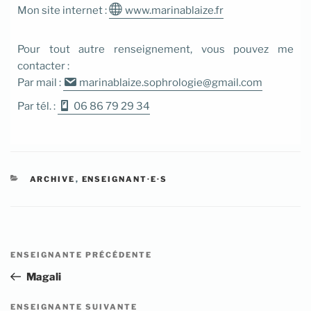
Mon site internet :
www.marinablaize.fr
Pour tout autre renseignement, vous pouvez me
contacter :
Par mail :
marinablaize.sophrologie@gmail.com
Par tél. :
06 86 79 29 34
CATÉGORIES
ARCHIVE
,
ENSEIGNANT·E·S
Navigation
Article
ENSEIGNANTE PRÉCÉDENTE
de
précédent
Magali
l’article
Article
ENSEIGNANTE SUIVANTE