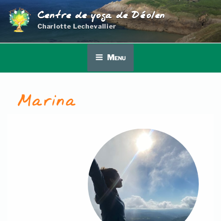
Aller
Centre de yoga de Déolen
au
Charlotte Lechevallier
contenu
principal
Menu
Marina