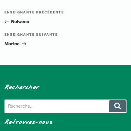
Navigation
Article
ENSEIGNANTE PRÉCÉDENTE
de
précédent
Nolwenn
l’article
Article
ENSEIGNANTE SUIVANTE
suivant
Marine
Rechercher
Recherche
Rech
pour
:
Retrouvez-nous