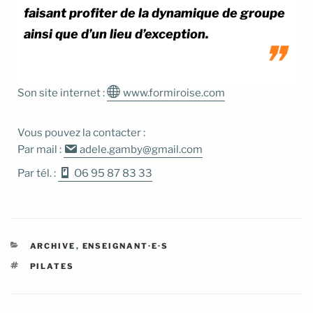
faisant profiter de la dynamique de groupe
ainsi que d’un lieu d’exception.
Son site internet :
www.formiroise.com
Vous pouvez la contacter :
Par mail :
adele.gamby@gmail.com
Par tél. :
O6 95 87 83 33
CATÉGORIES
ARCHIVE
,
ENSEIGNANT·E·S
ÉTIQUETTES
PILATES