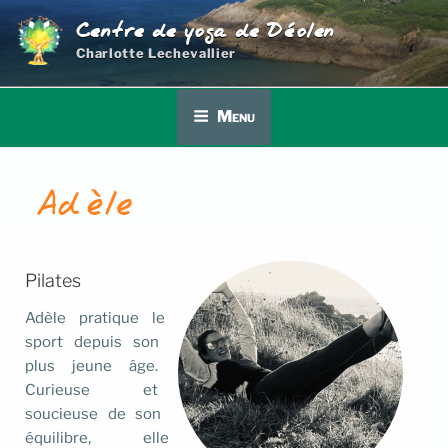
Aller
Centre de yoga de Déolen
au
Charlotte Lechevallier
contenu
principal
Menu
Adèle
Pilates
Adèle pratique le
sport depuis son
plus jeune âge.
Curieuse et
soucieuse de son
équilibre, elle